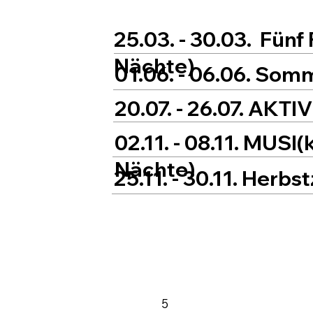
25.03. - 30.03. Fünf
Nächte)
01.06. - 06.06. Som
20.07. - 26.07. AKT
02.11. - 08.11. MUS
Nächte)
25.11. - 30.11. Herbs
5