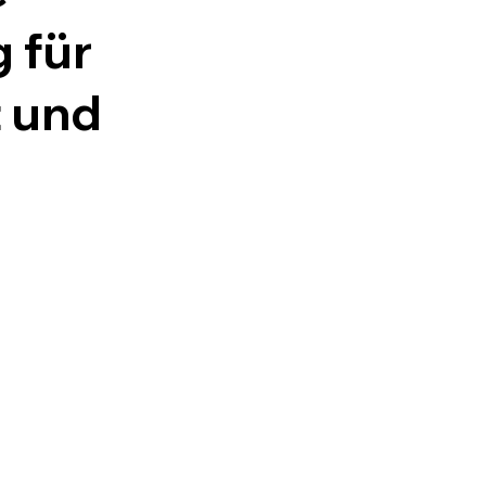
 für
t und