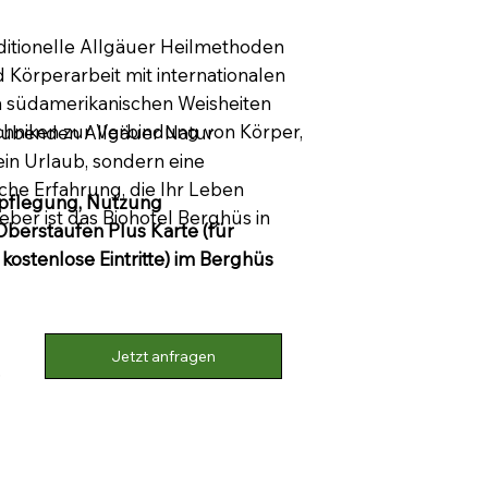
ditionelle Allgäuer Heilmethoden
 Körperarbeit mit internationalen
on südamerikanischen Weisheiten
chniken zur Verbindung von Körper,
aubenden Allgäuer Natur
 ein Urlaub, sondern eine
che Erfahrung, die Ihr Leben
rpflegung, Nutzung
eber ist das Biohotel Berghüs in
berstaufen Plus Karte (für
ostenlose Eintritte) im Berghüs
Jetzt anfragen
.