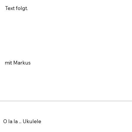
Text folgt.
mit Markus
O la la ... Ukulele