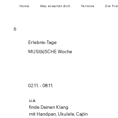
Home
Was erwartet dich
Termine
Die Fre
6
Erlebnis-Tage
MUSI(k)SCHE Woche
02.11. - 08.11.
u.a.
finde Deinen Klang
mit Handpan, Ukulele, Cajón