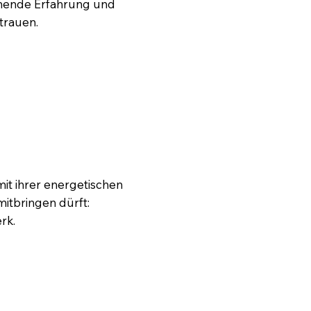
ohnende Erfahrung und
trauen.
t ihrer energetischen
itbringen dürft:
rk.