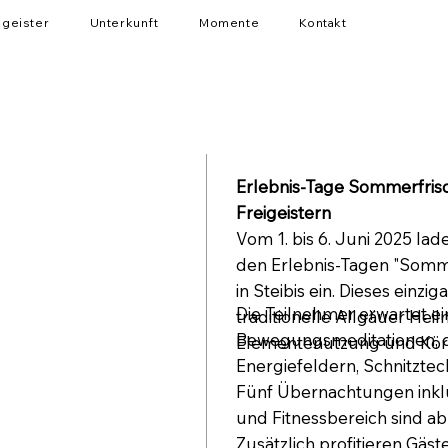
igeister
Unterkunft
Momente
Kontakt
Erlebnis-Tage Sommerfris
Freigeistern
Vom 1. bis 6. Juni 2025 lad
den Erlebnis-Tagen "Somme
in Steibis ein. Dieses einzi
Die Teilnehmer erwartet ei
traditionelle Allgäuer Hei
Bewegungsmeditationen, 
Elementenutzung und Körp
Energiefeldern, Schnitzte
Fünf Übernachtungen inkl
und Fitnessbereich sind a
Zusätzlich profitieren Gä