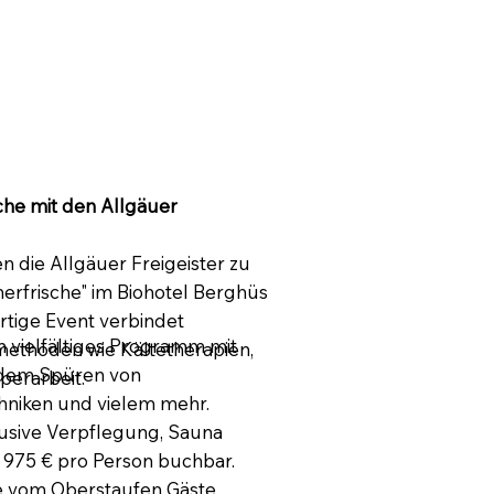
che mit den Allgäuer
en die Allgäuer Freigeister zu
rfrische" im Biohotel Berghüs
gartige Event verbindet
n vielfältiges Programm mit
lmethoden wie Kältetherapien,
dem Spüren von
erarbeit.
chniken und vielem mehr.
usive Verpflegung, Sauna
b 975 € pro Person buchbar.
ste vom Oberstaufen Gäste