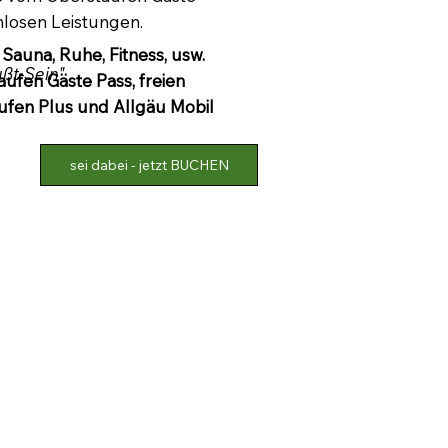
nlosen Leistungen.
Sauna, Ruhe, Fitness, usw.
ßt-Sein"
aufen Gäste Pass, freien
ufen Plus und Allgäu Mobil
sei dabei - jetzt BUCHEN