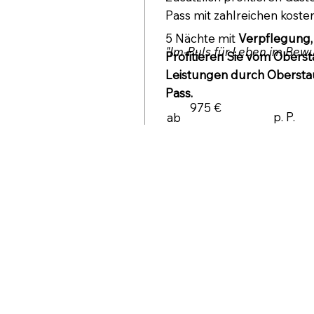
Pass mit zahlreichen koste
5 Nächte mit
Verpflegung, 
"Im-Puls für Leben im Bewu
Profitieren Sie vom Oberst
Leistungen durch Obersta
Pass.
975 €
p. P.
ab